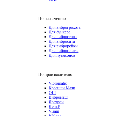
По назначению
Для виброгрохота
Для бункера
Для вибростола
Для вибросита
Для виброрейки
Для виброплиты
Для пуансонов
По производителю
Vibromatic
Красный Маяк
OLI
Вибромаш
Ярстрой
Kem-P
Visam
Wolong