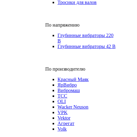
Тросики для валов
По напряжению
Глубинные вибраторы 220
В
Глубинные вибраторы 42 В
По производителю
Красный Маяк
ЯрВибро
Вибромаш
ТСС
OLI
Wacker Neuson
VPK
Vektor
Агрегат
Volk