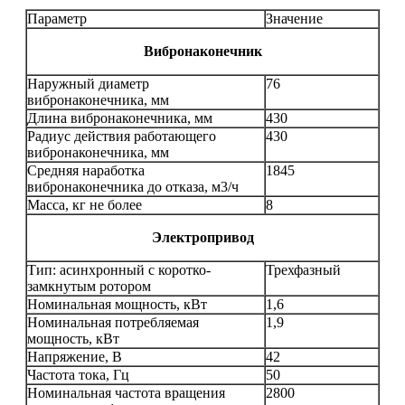
Параметр
Значение
Вибронаконечник
Наружный диаметр
76
вибронаконечника, мм
Длина вибронаконечника, мм
430
Радиус действия работающего
430
вибронаконечника, мм
Средняя наработка
1845
вибронаконечника до отказа, м3/ч
Масса, кг не более
8
Электропривод
Тип: асинхронный с коротко-
Трехфазный
замкнутым ротором
Номинальная мощность, кВт
1,6
Номинальная потребляемая
1,9
мощность, кВт
Напряжение, В
42
Частота тока, Гц
50
Номинальная частота вращения
2800