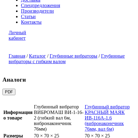
Спецпредложения
Производители
Статьи
Контакты
Личный
кабинет
Главная
/
Каталог
/
Глубинные вибраторы
/
Глубинные
вибраторы с гибким валом
Аналоги
PDF
Глубинный вибратор
Глубинный вибратор
Информация
ВИБРОМАШ ВИ-1-16-
КРАСНЫЙ МАЯК
о товаре
2 (гибкий вал 6м,
ИВ-116А-1.6
вибронаконечник
(вибронаконечник
76мм)
76мм, вал 6м)
Размеры
70 × 70 × 25
70 × 70 × 25