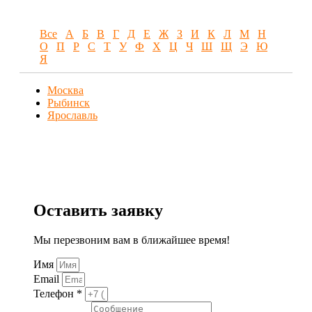
Все
А
Б
В
Г
Д
Е
Ж
З
И
К
Л
М
Н
О
П
Р
С
Т
У
Ф
Х
Ц
Ч
Ш
Щ
Э
Ю
Я
Москва
Рыбинск
Ярославль
Оставить заявку
Мы перезвоним вам в ближайшее время!
Имя
Email
Телефон *