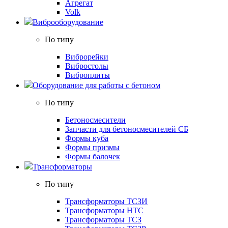
Агрегат
Volk
Виброоборудование
По типу
Виброрейки
Вибростолы
Виброплиты
Оборудование для работы с бетоном
По типу
Бетоносмесители
Запчасти для бетоносмесителей СБ
Формы куба
Формы призмы
Формы балочек
Трансформаторы
По типу
Трансформаторы ТСЗИ
Трансформаторы НТС
Трансформаторы ТСЗ