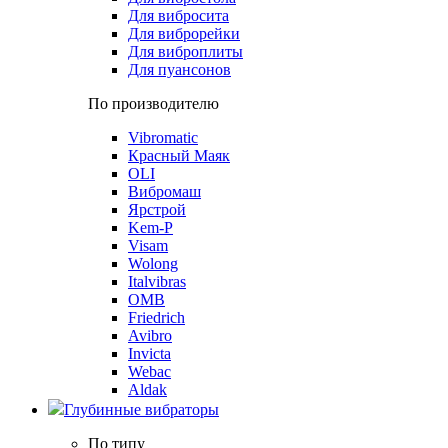
Для вибросита
Для виброрейки
Для виброплиты
Для пуансонов
По производителю
Vibromatic
Красный Маяк
OLI
Вибромаш
Ярстрой
Kem-P
Visam
Wolong
Italvibras
OMB
Friedrich
Avibro
Invicta
Webac
Aldak
Глубинные вибраторы
По типу