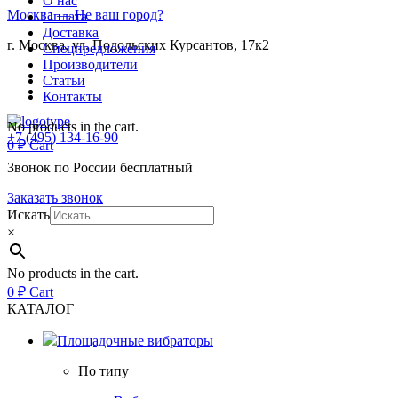
О нас
Москва
— Не ваш город?
Оплата
Доставка
г. Москва, ул. Подольских Курсантов, 17к2
Спецпредложения
Производители
Статьи
Контакты
No products in the cart.
+7 (495) 134-16-90
0
₽
Cart
Звонок по России бесплатный
Заказать звонок
Искать
×
No products in the cart.
0
₽
Cart
КАТАЛОГ
Площадочные вибраторы
По типу