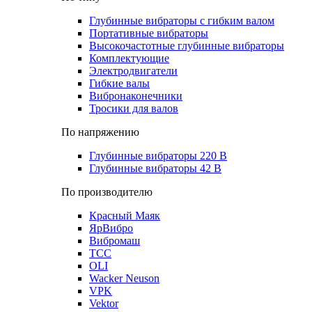
Глубинные вибраторы с гибким валом
Портативные вибраторы
Высокочастотные глубинные вибраторы
Комплектующие
Электродвигатели
Гибкие валы
Вибронаконечники
Тросики для валов
По напряжению
Глубинные вибраторы 220 В
Глубинные вибраторы 42 В
По производителю
Красный Маяк
ЯрВибро
Вибромаш
ТСС
OLI
Wacker Neuson
VPK
Vektor