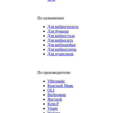
По назначению
Для виброгрохота
Для бункера
Для вибростола
Для вибросита
Для виброрейки
Для виброплиты
Для пуансонов
По производителю
Vibromatic
Красный Маяк
OLI
Вибромаш
Ярстрой
Kem-P
Visam
Wolong