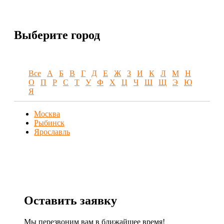
Выберите город
Все
А
Б
В
Г
Д
Е
Ж
З
И
К
Л
М
Н
О
П
Р
С
Т
У
Ф
Х
Ц
Ч
Ш
Щ
Э
Ю
Я
Москва
Рыбинск
Ярославль
Оставить заявку
Мы перезвоним вам в ближайшее время!