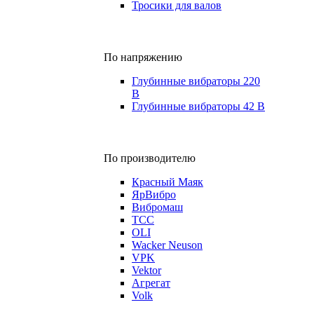
Тросики для валов
По напряжению
Глубинные вибраторы 220
В
Глубинные вибраторы 42 В
По производителю
Красный Маяк
ЯрВибро
Вибромаш
ТСС
OLI
Wacker Neuson
VPK
Vektor
Агрегат
Volk