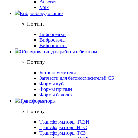
Агрегат
Volk
Виброоборудование
По типу
Виброрейки
Вибростолы
Виброплиты
Оборудование для работы с бетоном
По типу
Бетоносмесители
Запчасти для бетоносмесителей СБ
Формы куба
Формы призмы
Формы балочек
Трансформаторы
По типу
Трансформаторы ТСЗИ
Трансформаторы НТС
Трансформаторы ТСЗ