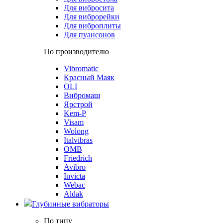
Для вибросита
Для виброрейки
Для виброплиты
Для пуансонов
По производителю
Vibromatic
Красный Маяк
OLI
Вибромаш
Ярстрой
Kem-P
Visam
Wolong
Italvibras
OMB
Friedrich
Avibro
Invicta
Webac
Aldak
Глубинные вибраторы
По типу