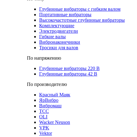
Глубинные вибраторы с гибким валом
Портативные вибраторы
Высокочастотные глубинные вибраторы
Комплектующие
Электродвигатели
Гибкие валы
Вибронаконечники
Тросики для валов
По напряжению
Глубинные вибраторы 220 В
Глубинные вибраторы 42 В
По производителю
Красный Маяк
ЯрВибро
Вибромаш
ТСС
OLI
Wacker Neuson
VPK
Vektor