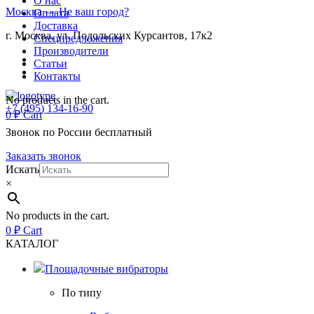
О нас
Москва
— Не ваш город?
Оплата
Доставка
г. Москва, ул. Подольских Курсантов, 17к2
Спецпредложения
Производители
Статьи
Контакты
No products in the cart.
+7 (495) 134-16-90
0
₽
Cart
Звонок по России бесплатный
Заказать звонок
Искать
×
No products in the cart.
0
₽
Cart
КАТАЛОГ
Площадочные вибраторы
По типу