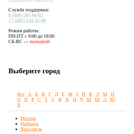
Служба поддержки:
8 (800) 505-68-02
+7 (495) 134-16-90
Режим работы:
ПН-ПТ с 9:00 до 18:00
СБ-ВС —
выходной
Выберите город
Все
А
Б
В
Г
Д
Е
Ж
З
И
К
Л
М
Н
О
П
Р
С
Т
У
Ф
Х
Ц
Ч
Ш
Щ
Э
Ю
Я
Москва
Рыбинск
Ярославль