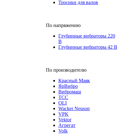
Тросики для валов
По напряжению
Глубинные вибраторы 220
В
Глубинные вибраторы 42 В
По производителю
Красный Маяк
ЯрВибро
Вибромаш
ТСС
OLI
Wacker Neuson
VPK
Vektor
Агрегат
Volk