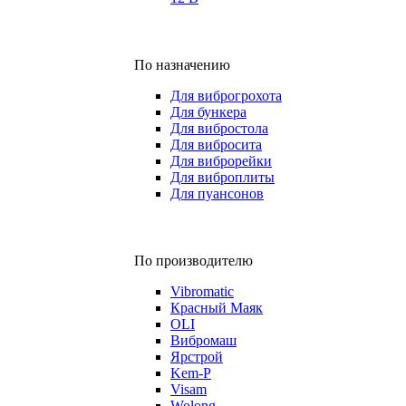
По назначению
Для виброгрохота
Для бункера
Для вибростола
Для вибросита
Для виброрейки
Для виброплиты
Для пуансонов
По производителю
Vibromatic
Красный Маяк
OLI
Вибромаш
Ярстрой
Kem-P
Visam
Wolong